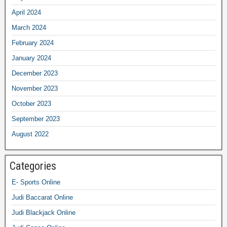
April 2024
March 2024
February 2024
January 2024
December 2023
November 2023
October 2023
September 2023
August 2022
Categories
E- Sports Online
Judi Baccarat Online
Judi Blackjack Online