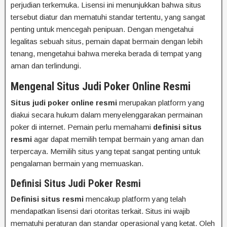
perjudian terkemuka. Lisensi ini menunjukkan bahwa situs
tersebut diatur dan mematuhi standar tertentu, yang sangat
penting untuk mencegah penipuan. Dengan mengetahui
legalitas sebuah situs, pemain dapat bermain dengan lebih
tenang, mengetahui bahwa mereka berada di tempat yang
aman dan terlindungi.
Mengenal Situs Judi Poker Online Resmi
Situs judi poker online resmi
merupakan platform yang
diakui secara hukum dalam menyelenggarakan permainan
poker di internet. Pemain perlu memahami
definisi situs
resmi
agar dapat memilih tempat bermain yang aman dan
terpercaya. Memilih situs yang tepat sangat penting untuk
pengalaman bermain yang memuaskan.
Definisi Situs Judi Poker Resmi
Definisi situs resmi
mencakup platform yang telah
mendapatkan lisensi dari otoritas terkait. Situs ini wajib
mematuhi peraturan dan standar operasional yang ketat. Oleh