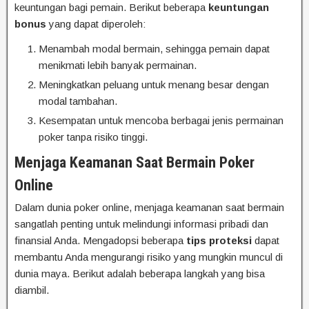
keuntungan bagi pemain. Berikut beberapa
keuntungan
bonus
yang dapat diperoleh:
Menambah modal bermain, sehingga pemain dapat
menikmati lebih banyak permainan.
Meningkatkan peluang untuk menang besar dengan
modal tambahan.
Kesempatan untuk mencoba berbagai jenis permainan
poker tanpa risiko tinggi.
Menjaga Keamanan Saat Bermain Poker
Online
Dalam dunia poker online, menjaga keamanan saat bermain
sangatlah penting untuk melindungi informasi pribadi dan
finansial Anda. Mengadopsi beberapa
tips proteksi
dapat
membantu Anda mengurangi risiko yang mungkin muncul di
dunia maya. Berikut adalah beberapa langkah yang bisa
diambil.