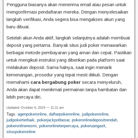
Pengguna biasanya akan menerima email atau pesan untuk
mengonfirmasi pendaftaran mereka. Dengan menyelesaikan
langkah verifikasi, Anda segera bisa mengakses akun yang
baru dibuat.
Setelah akun Anda aktif, langkah selanjutnya adalah membuat
deposit yang pertama. Banyak situs judi poker menawarkan
berbagai metode pembayaran yang aman dan cepat. Pastikan
untuk mengikuti instruksi yang diberikan pada platform saat
melakukan deposit. Sama halnya, saat ingin menarik
kemenangan, prosedur yang tepat mesti diikuti. Dengan
memahami
cara bergabung poker
secara menyeluruh,
Anda akan dapat menikmati permainan tanpa hambatan dan
lebih percaya diri.
Updated: October 6, 2024 — 11:11 am
Tags:
agenpokeronline
,
daftarpokeronline
,
judipokeronline
,
judipokerterbaik
,
pokerjackpotbesar
,
pokeronlinedepositrendah
,
pokeronlineresmi
,
pokeronlineterpercaya
,
pokeruangasli
,
situspokeronline