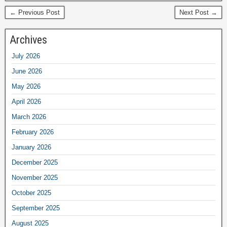
← Previous Post
Next Post →
Archives
July 2026
June 2026
May 2026
April 2026
March 2026
February 2026
January 2026
December 2025
November 2025
October 2025
September 2025
August 2025