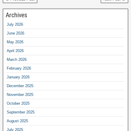
Archives
July 2026
June 2026
May 2026
April 2026
March 2026
February 2026
January 2026
December 2025
November 2025
October 2025
September 2025
August 2025
July 2025