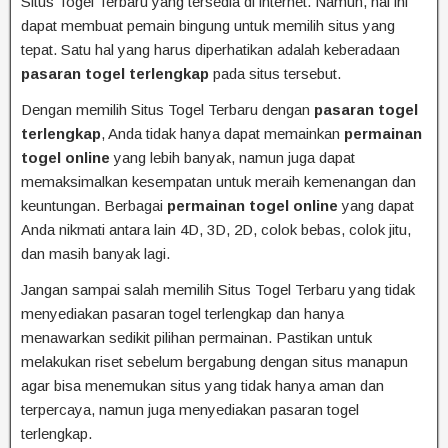
Situs Togel Terbaru yang tersedia di internet. Namun, hal ini
dapat membuat pemain bingung untuk memilih situs yang
tepat. Satu hal yang harus diperhatikan adalah keberadaan
pasaran togel terlengkap
pada situs tersebut.
Dengan memilih Situs Togel Terbaru dengan
pasaran togel
terlengkap
, Anda tidak hanya dapat memainkan
permainan
togel online
yang lebih banyak, namun juga dapat
memaksimalkan kesempatan untuk meraih kemenangan dan
keuntungan. Berbagai
permainan togel online
yang dapat
Anda nikmati antara lain 4D, 3D, 2D, colok bebas, colok jitu,
dan masih banyak lagi.
Jangan sampai salah memilih Situs Togel Terbaru yang tidak
menyediakan pasaran togel terlengkap dan hanya
menawarkan sedikit pilihan permainan. Pastikan untuk
melakukan riset sebelum bergabung dengan situs manapun
agar bisa menemukan situs yang tidak hanya aman dan
terpercaya, namun juga menyediakan pasaran togel
terlengkap.