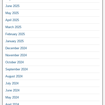
June 2025
May 2025
April 2025
March 2025
February 2025
January 2025
December 2024
November 2024
October 2024
September 2024
August 2024
July 2024
June 2024
May 2024
April 2024