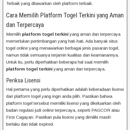
Terbaik yang ditawarkan oleh platform terbaik.
Cara Memilih Platform Togel Terkini yang Aman
dan Terpercaya
Memilih
platform togel terkini
yang aman dan terpercaya
memerlukan pertimbangan yang hati-hati. Ada banyak situs
togel online yang menawarkan berbagai jenis pasaran togel,
namun tidak semuanya terjamin kualitas dan keamanannya.
Untuk itu, perlu diperhatikan beberapa hal saat memilih
platform togel terkini
yang aman dan terpercaya.
Periksa Lisensi
Hal pertama yang perlu diperhatikan adalah keberadaan lisensi
dari platform togel yang ingin anda pilih. Pastikan bahwa
platform togel tersebut memiliki lisensi yang dikeluarkan oleh
badan regulasi judi online terpercaya, seperti PAGCOR atau
First Cagayan. Pastikan pula lisensi yang dimiliki masih
berlaku dan tidak expired.