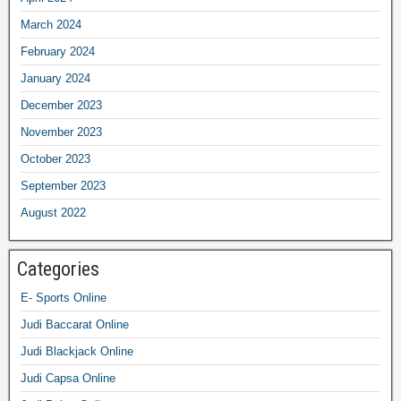
March 2024
February 2024
January 2024
December 2023
November 2023
October 2023
September 2023
August 2022
Categories
E- Sports Online
Judi Baccarat Online
Judi Blackjack Online
Judi Capsa Online