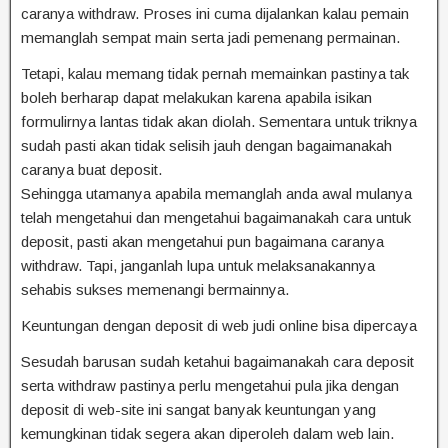
caranya withdraw. Proses ini cuma dijalankan kalau pemain
memanglah sempat main serta jadi pemenang permainan.
Tetapi, kalau memang tidak pernah memainkan pastinya tak
boleh berharap dapat melakukan karena apabila isikan
formulirnya lantas tidak akan diolah. Sementara untuk triknya
sudah pasti akan tidak selisih jauh dengan bagaimanakah
caranya buat deposit.
Sehingga utamanya apabila memanglah anda awal mulanya
telah mengetahui dan mengetahui bagaimanakah cara untuk
deposit, pasti akan mengetahui pun bagaimana caranya
withdraw. Tapi, janganlah lupa untuk melaksanakannya
sehabis sukses memenangi bermainnya.
Keuntungan dengan deposit di web judi online bisa dipercaya
Sesudah barusan sudah ketahui bagaimanakah cara deposit
serta withdraw pastinya perlu mengetahui pula jika dengan
deposit di web-site ini sangat banyak keuntungan yang
kemungkinan tidak segera akan diperoleh dalam web lain.