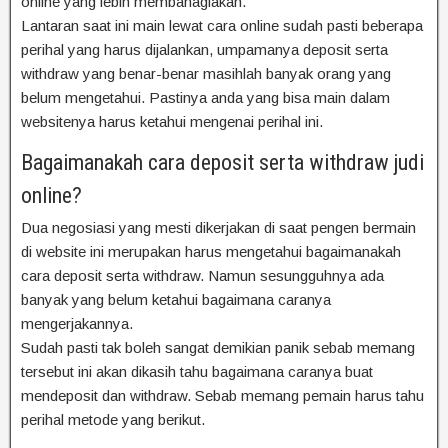
online yang lebih membahagiakan.
Lantaran saat ini main lewat cara online sudah pasti beberapa
perihal yang harus dijalankan, umpamanya deposit serta
withdraw yang benar-benar masihlah banyak orang yang
belum mengetahui. Pastinya anda yang bisa main dalam
websitenya harus ketahui mengenai perihal ini.
Bagaimanakah cara deposit serta withdraw judi
online?
Dua negosiasi yang mesti dikerjakan di saat pengen bermain
di website ini merupakan harus mengetahui bagaimanakah
cara deposit serta withdraw. Namun sesungguhnya ada
banyak yang belum ketahui bagaimana caranya
mengerjakannya.
Sudah pasti tak boleh sangat demikian panik sebab memang
tersebut ini akan dikasih tahu bagaimana caranya buat
mendeposit dan withdraw. Sebab memang pemain harus tahu
perihal metode yang berikut.