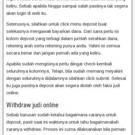
keliru. Sebab apabila hingga sampai salah pastinya tak segera
akan login di web itu.
Seterusnya, silahkan untuk click menu deposit buat
selekasnya mengawali bayarkan dana. Dari sana perlu isi
kolom deposit yang terbagi dalam jumlah serahkan dana,
rekening arah serta rekening punya anda. Yakini isi semua
secara benar dan jangan pernah ada yang keliru.
Apabila sudah mengisinya perlu diingat check kembali
seluruhnya kolomnya. Tetapi, bila sudah memang meyakini
dengan seluruhnya didalamnya silahkan click submit. Selesai
itu juga pastinya deposit akan segera diolah oleh faksi judi
online.
Withdraw judi online
Sebab barusan sudah ketahui bagaimana caranya untuk
deposit, pasti saat ini waktunya untuk tahu bagaimanakah
caranya withdraw. Proses ini cuma dilaksanakan bila pemain