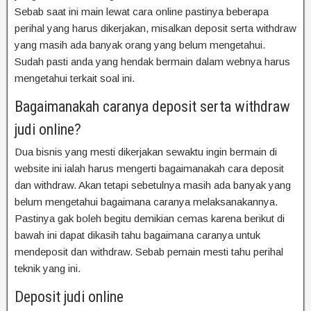
Sebab saat ini main lewat cara online pastinya beberapa
perihal yang harus dikerjakan, misalkan deposit serta withdraw
yang masih ada banyak orang yang belum mengetahui.
Sudah pasti anda yang hendak bermain dalam webnya harus
mengetahui terkait soal ini.
Bagaimanakah caranya deposit serta withdraw
judi online?
Dua bisnis yang mesti dikerjakan sewaktu ingin bermain di
website ini ialah harus mengerti bagaimanakah cara deposit
dan withdraw. Akan tetapi sebetulnya masih ada banyak yang
belum mengetahui bagaimana caranya melaksanakannya.
Pastinya gak boleh begitu demikian cemas karena berikut di
bawah ini dapat dikasih tahu bagaimana caranya untuk
mendeposit dan withdraw. Sebab pemain mesti tahu perihal
teknik yang ini.
Deposit judi online