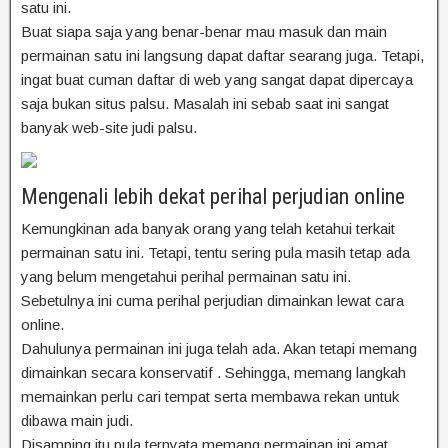
satu ini.
Buat siapa saja yang benar-benar mau masuk dan main
permainan satu ini langsung dapat daftar searang juga. Tetapi,
ingat buat cuman daftar di web yang sangat dapat dipercaya
saja bukan situs palsu. Masalah ini sebab saat ini sangat
banyak web-site judi palsu.
Mengenali lebih dekat perihal perjudian online
Kemungkinan ada banyak orang yang telah ketahui terkait
permainan satu ini. Tetapi, tentu sering pula masih tetap ada
yang belum mengetahui perihal permainan satu ini.
Sebetulnya ini cuma perihal perjudian dimainkan lewat cara
online.
Dahulunya permainan ini juga telah ada. Akan tetapi memang
dimainkan secara konservatif . Sehingga, memang langkah
memainkan perlu cari tempat serta membawa rekan untuk
dibawa main judi.
Disamping itu pula ternyata memang permainan ini amat