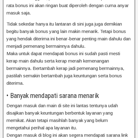
rata bonus ini akan ringan buat diperoleh dengan cuma anyar
masuk saja.
Tidak sekedar hanya itu lantaran di sini juga juga demikian
begitu banyak bonus yang lain makin menarik. Tetapi bonus
yang hendak diterima ini benar-benar penting main dahulu dan
menjadi pemenang bermainnya dahulu.
Maka untuk dapat mendapati bonus ini sudah pasti mesti
kerap main dahulu serta kerap meraih kemenangan
bermainnya. Bertambah kerap jadi pemenang bermainnya,
pastilah semakin bertambah juga keuntungan serta bonus
diterima.
• Banyak mendapati sarana menarik
Dengan masuk dan main di site ini lantas tentunya udah
disajikan banyak keuntungan berbentuk layanan yang
memikat. Akan tetapi masihlah banyak yang belum
mengetahui perihal apa layanan itu.
Dengan masuk di blog ini akan segera mendapati sarana link