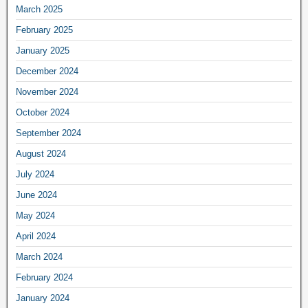
March 2025
February 2025
January 2025
December 2024
November 2024
October 2024
September 2024
August 2024
July 2024
June 2024
May 2024
April 2024
March 2024
February 2024
January 2024