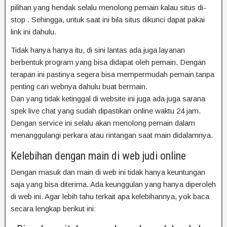
pilihan yang hendak selalu menolong pemain kalau situs di-
stop . Sehingga, untuk saat ini bila situs dikunci dapat pakai
link ini dahulu.
Tidak hanya hanya itu, di sini lantas ada juga layanan
berbentuk program yang bisa didapat oleh pemain. Dengan
terapan ini pastinya segera bisa mempermudah pemain tanpa
penting cari webnya dahulu buat bermain.
Dan yang tidak ketinggal di website ini juga ada juga sarana
spek live chat yang sudah dipastikan online waktu 24 jam.
Dengan service ini selalu akan menolong pemain dalam
menanggulangi perkara atau rintangan saat main didalamnya.
Kelebihan dengan main di web judi online
Dengan masuk dan main di web ini tidak hanya keuntungan
saja yang bisa diterima. Ada keunggulan yang hanya diperoleh
di web ini. Agar lebih tahu terkait apa kelebihannya, yok baca
secara lengkap berikut ini: