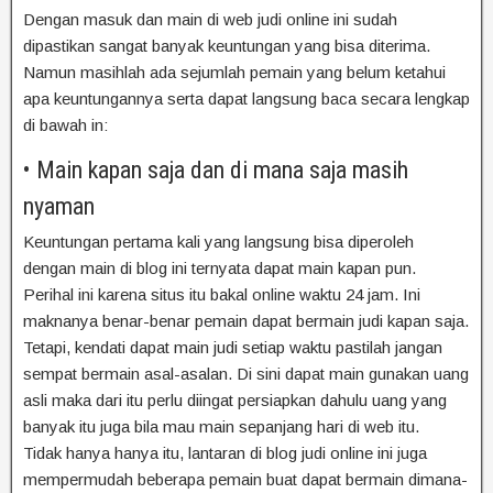
Dengan masuk dan main di web judi online ini sudah
dipastikan sangat banyak keuntungan yang bisa diterima.
Namun masihlah ada sejumlah pemain yang belum ketahui
apa keuntungannya serta dapat langsung baca secara lengkap
di bawah in:
• Main kapan saja dan di mana saja masih
nyaman
Keuntungan pertama kali yang langsung bisa diperoleh
dengan main di blog ini ternyata dapat main kapan pun.
Perihal ini karena situs itu bakal online waktu 24 jam. Ini
maknanya benar-benar pemain dapat bermain judi kapan saja.
Tetapi, kendati dapat main judi setiap waktu pastilah jangan
sempat bermain asal-asalan. Di sini dapat main gunakan uang
asli maka dari itu perlu diingat persiapkan dahulu uang yang
banyak itu juga bila mau main sepanjang hari di web itu.
Tidak hanya hanya itu, lantaran di blog judi online ini juga
mempermudah beberapa pemain buat dapat bermain dimana-