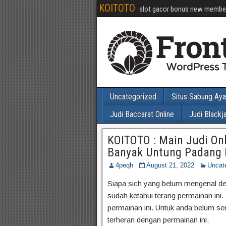
KOITOTO
slot gacor bonus new membe
Uncategorized
Situs Sabung Ay
Judi Baccarat Online
Judi Blackj
KOITOTO : Main Judi Onl
Banyak Untung Padang 
4peqh
August 21, 2022
Uncat
Siapa sich yang belum mengenal 
sudah ketahui terang permainan ini
permainan ini. Untuk anda belum s
terheran dengan permainan ini.