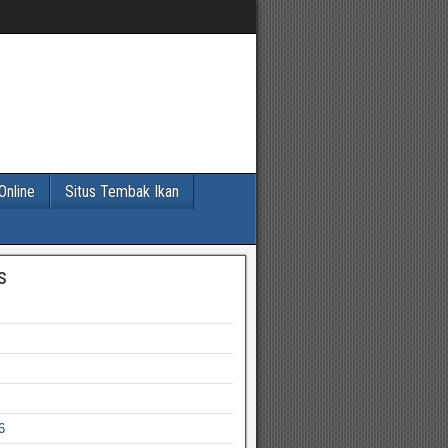
Online
Situs Tembak Ikan
s
6