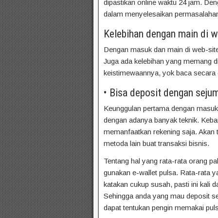
dipastikan online waktu 24 jam. De
dalam menyelesaikan permasalahan
Kelebihan dengan main di we
Dengan masuk dan main di web-site 
Juga ada kelebihan yang memang dida
keistimewaannya, yok baca secara det
• Bisa deposit dengan seju
Keunggulan pertama dengan masuk da
dengan adanya banyak teknik. Keb
memanfaatkan rekening saja. Akan t
metoda lain buat transaksi bisnis.
Tentang hal yang rata-rata orang pa
gunakan e-wallet pulsa. Rata-rata 
katakan cukup susah, pasti ini kali
Sehingga anda yang mau deposit s
dapat tentukan pengin memakai puls