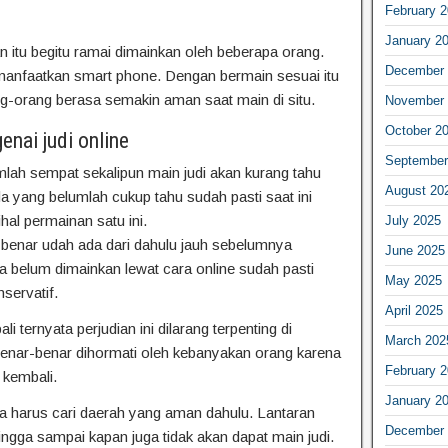
February 
January 2
itu begitu ramai dimainkan oleh beberapa orang.
December 
nfaatkan smart phone. Dengan bermain sesuai itu
-orang berasa semakin aman saat main di situ.
November 
October 2
enai judi online
September
mlah sempat sekalipun main judi akan kurang tahu
August 20
da yang belumlah cukup tahu sudah pasti saat ini
hal permainan satu ini.
July 2025
benar udah ada dari dahulu jauh sebelumnya
June 2025
ena belum dimainkan lewat cara online sudah pasti
May 2025
servatif.
April 2025
 ternyata perjudian ini dilarang terpenting di
March 202
 benar-benar dihormati oleh kebanyakan orang karena
February 
 kembali.
January 2
a harus cari daerah yang aman dahulu. Lantaran
December 
ingga sampai kapan juga tidak akan dapat main judi.