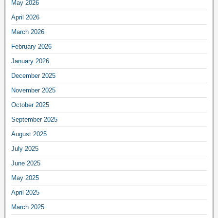
May 2026
April 2026
March 2026
February 2026
January 2026
December 2025
November 2025
October 2025
September 2025
August 2025
July 2025
June 2025
May 2025
April 2025
March 2025