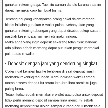
gunakan rekening saja. Tapi, itu cuman dahulu karena saat ini
dapat memakai cara lain buat bisnis.
Tentang hal yang kebanyakan orang pakai dalam metoda
bisnis ini ialah gunakan e-wallet pulsa. Kebanyakan yang
gunakan rekening tabungan yang dapat disebut cukup susah,
pastilah kesempatan ini menjadi makin ringan.
Maka anda yang ingin deposit sekarang telah miliki banyak
ada pilihan sebab memang dapat putuskan pengin memakai
pulsa atau e-wallet.
• Deposit dengan jam yang cenderung singkat
Coba ingat kembali lagi ke belakang di saat deposit masih
memakai rekening tabungan. Kemungkinan waktu sampai
tuntas proses deposit itu rerata kira-kira lima menit itu juga
paling lama.
Tetapi, kalau sudah memakai e-wallet atau pulsa untuk deposit
tidak perlu menanti deposit sampai lima menit. Ini sebab
memang deposit bisa diolah sampai kurang dari 3 menit saja.