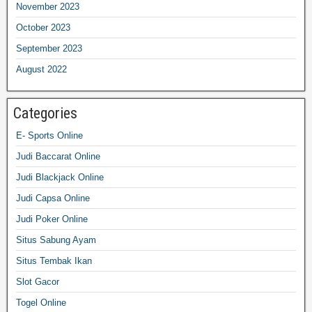
November 2023
October 2023
September 2023
August 2022
Categories
E- Sports Online
Judi Baccarat Online
Judi Blackjack Online
Judi Capsa Online
Judi Poker Online
Situs Sabung Ayam
Situs Tembak Ikan
Slot Gacor
Togel Online