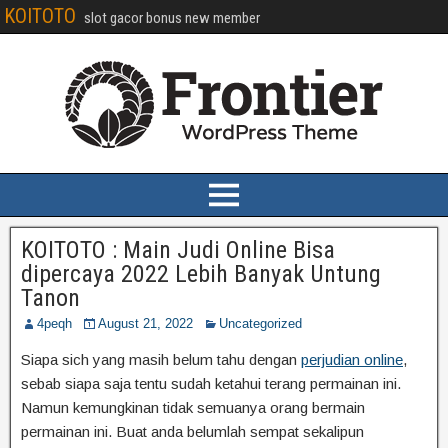
KOITOTO
slot gacor bonus new member
KOITOTO : Main Judi Online Bisa
dipercaya 2022 Lebih Banyak Untung
Tanon
4peqh
August 21, 2022
Uncategorized
Siapa sich yang masih belum tahu dengan
perjudian online
,
sebab siapa saja tentu sudah ketahui terang permainan ini.
Namun kemungkinan tidak semuanya orang bermain
permainan ini. Buat anda belumlah sempat sekalipun